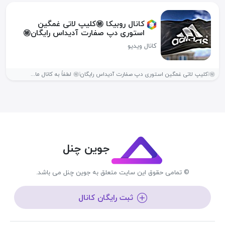
کانال روبیکا ㊙️کلیپ لاتی غمگین
استوری دپ صفارت آدیداس رایگان㊙
کانال ویدیو
㊙️❕کلیپ لاتی غمگین استوری دپ صفارت آدیداس رایگان❕㊙️ لطفاً به کانال ما...
جوین چنل
© تمامی حقوق این سایت متعلق به جوین چنل می باشد.
ثبت رایگان کانال