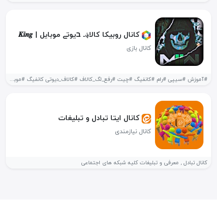
کانال روبیکا کالا؋ـ בیوتے موبایل | 𝑲𝒊𝒏𝒈
کانال بازی
#آموزش #سیپی #رام #کانفیگ #چیت #رفع_لگ_کالاف #کالاف_دیوتی کانفیگ #موبایل #کالاف #ضد_لگ رفع...
کانال ایتا تبادل و تبلیغات
کانال نیازمندی
کانال تبادل , معرفی و تبلیغات کلیه شبکه های اجتماعی