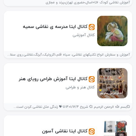
آموزش نقاشی کودک 6تا10سال،حضوری تهران،پرند و مجازی
کانال ایتا مدرسه ی نقاشی سمیه
کانال آموزشی
آموزش و سفارش انواع تکنیکهای نقاشی، سیاه قلم،اکرولیک،آبرنگ،نقاشی روی سفال،شیشه ....
کانال ایتا آموزش طراحی رویای هنر
کانال هنر و طراحی
💞بسم الله الرحمن الرحيم 💞 شروع 1401/12/4☺️💝 زندگی مثل نقاشی کردن است...
کانال ایتا نقاشی آسون