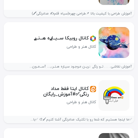
آموزش طراحی با کیفیت بالا 📌طراحی چهره(سیاه قلم⁦✍️⁩ مدادرنگی⁦🖍️⁩)
کانال روبیکا ســـ‌یــاࢪه هـــ‌نــࢪ
کانال هنر و طراحی
آموزش نقاشی . . . تــ‌و رنگے ٺریــ‌ن مـ‌وجـ‌ود سیـاره هــ‌نــرۍ... آســـ‌مــ‌ون...
کانال ایتا فقط مداد
رنگی✅#آموزش_رایگان
کانال هنر و طراحی
✅️ما اینجا هستیم که شما رو با تکنیک مدادرنگی آشنا کنیم🖌🎨 ✅️با...