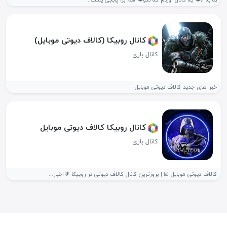
به به !!❤️ یه کانال اوردم که نگو❤️ هم برا پابجی پست...
کانال روبیکا ﴿کالاف دیوتی موبایل﴾
کانال بازی
خبر های جدید کالاف دیوتی موبایل
کانال روبیکا کالاف دیوتی موبایل
کانال بازی
کالاف دیوتی موبایل ⁩⁦☑️⁩ | بروزترین کانال کالاف دیوتی در روبیکا 🔰اخبار...