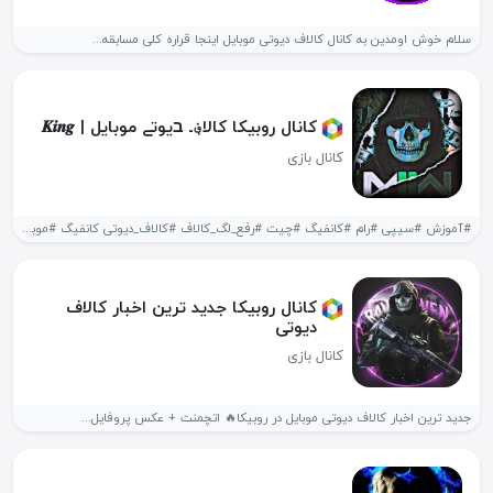
سلام خوش اومدین به کانال کالاف دیوتی موبایل اینجا قراره کلی مسابقه...
کانال روبیکا کالا؋ـ בیوتے موبایل | 𝑲𝒊𝒏𝒈
کانال بازی
#آموزش #سیپی #رام #کانفیگ #چیت #رفع_لگ_کالاف #کالاف_دیوتی کانفیگ #موبایل #کالاف #ضد_لگ رفع...
کانال روبیکا جدید ترین اخبار کالاف
دیوتی
کانال بازی
جدید ترین اخبار کالاف دیوتی موبایل در روبیکا🔥 اتچمنت + عکس پروفایل...