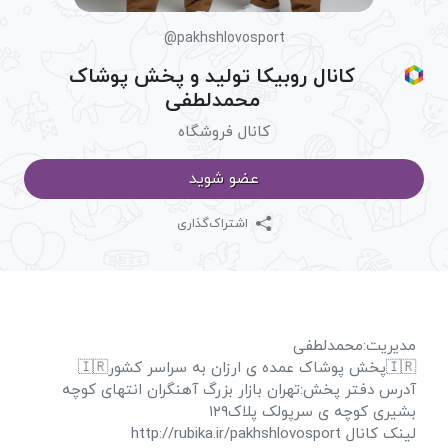
@pakhshlovosport
کانال روبیکا تولید و پخش پوشاک
محمدلطفی
کانال فروشگاه
عضو شوید
اشتراک‌گذاری
مدیریت:محمدلطفی
🇮🇷پخش پوشاک عمده ی ارزان به سراسر کشور🇮🇷
آدرس دفتر پخش:تهران بازار بزرگ آهنگران انتهای کوچه
بشیری کوچه ی سرپولک پلاک۱۲۹
لینک کانال http://rubika.ir/pakhshlovosport