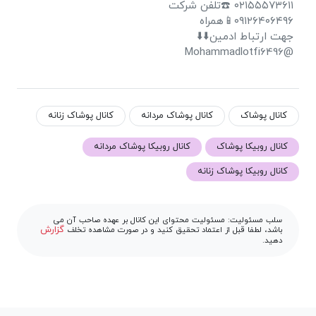
۰۲۱۵۵۵۷۳۶۱۱ ☎️تلفن شرکت
۰۹۱۲۶۴۰۶۴۹۶📱همراه
جهت ارتباط ادمین⬇️⬇️
@Mohammadlotfi6496
کانال پوشاک
کانال پوشاک مردانه
کانال پوشاک زنانه
کانال روبیکا پوشاک
کانال روبیکا پوشاک مردانه
کانال روبیکا پوشاک زنانه
سلب مسئولیت: مسئولیت محتوای این کانال بر عهده صاحب آن می
گزارش
باشد، لطفا قبل از اعتماد تحقیق کنید و در صورت مشاهده تخلف
دهید.