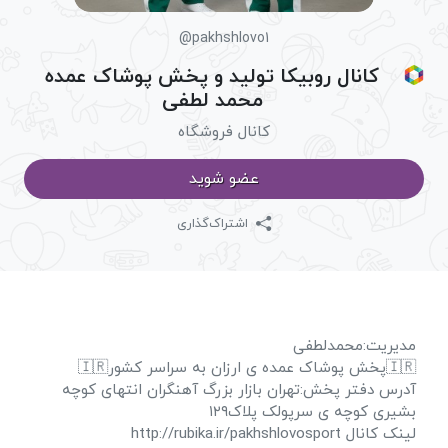
@pakhshlovo1
کانال روبیکا تولید و پخش پوشاک عمده
محمد لطفی
کانال فروشگاه
عضو شوید
اشتراک‌گذاری
مدیریت:محمدلطفی
🇮🇷پخش پوشاک عمده ی ارزان به سراسر کشور🇮🇷
آدرس دفتر پخش:تهران بازار بزرگ آهنگران انتهای کوچه
بشیری کوچه ی سرپولک پلاک۱۲۹
لینک کانال http://rubika.ir/pakhshlovosport