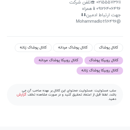
۰۲۱۵۵۵۷۳۶۱۱ ☎️تلفن شرکت
۰۹۱۲۶۴۰۶۴۹۶📱همراه
جهت ارتباط ادمین⬇️⬇️
@Mohammadlotfi6496
کانال پوشاک
کانال پوشاک مردانه
کانال پوشاک زنانه
کانال روبیکا پوشاک
کانال روبیکا پوشاک مردانه
کانال روبیکا پوشاک زنانه
سلب مسئولیت: مسئولیت محتوای این کانال بر عهده صاحب آن می
گزارش
باشد، لطفا قبل از اعتماد تحقیق کنید و در صورت مشاهده تخلف
دهید.