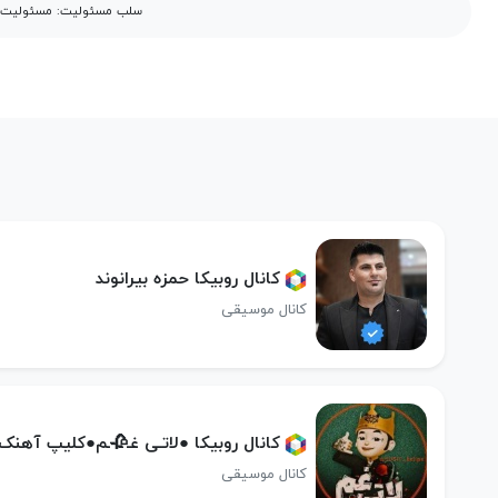
سلب مسئولیت: مسئولیت مح
کانال روبیکا حمزه بیرانوند
کانال موسیقی
کانال روبیکا ●لاتـی غـ🥀ـم●کلیپ آهنک
کانال موسیقی