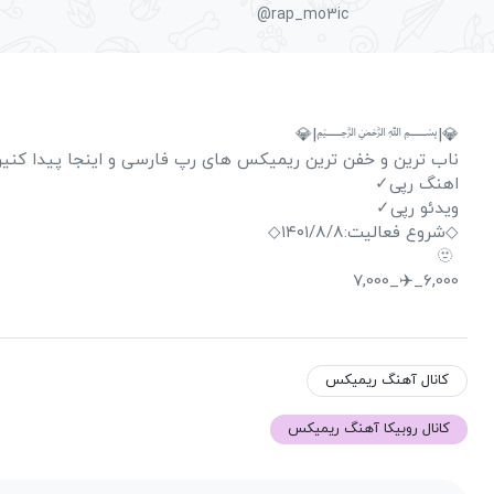
@rap_mo3ic
💎|﷽|💎
ناب ترین و خفن ترین ریمیکس های رپ فارسی و اینجا پیدا کن
اهنگ رپی✓
ویدئو رپی✓
◇شروع فعالیت:۱۴۰۱/۸/۸◇
🫥
6,000_✈️_7,000
کانال آهنگ ریمیکس
کانال روبیکا آهنگ ریمیکس