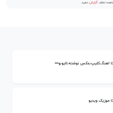
گزارش
مشاهده تخلف
دهید.
س نوشته٫لایو٫و•••
کا موزیک ویدیو