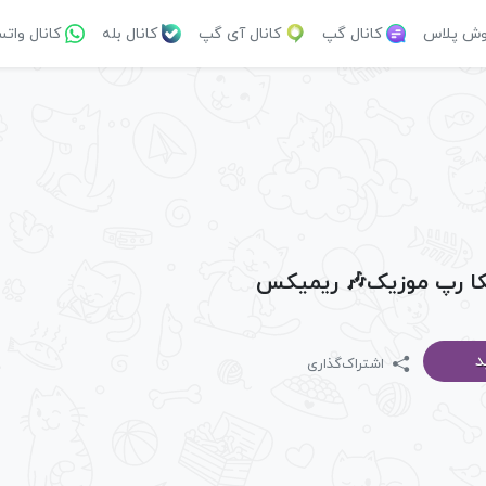
وش پلاس
کانال گپ
کانال آی گپ
کانال بله
کانال وات
یکا رپ موزیک🎶 ریمیکس
د
اشتراک‌گذاری