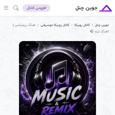
جوین چنل
افزودن کانال
جوین چنل
›
کانال روبیکا
›
کانال روبیکا موسیقی
›
اهنگ ریمیکس |
آهنگ ترند 🎧