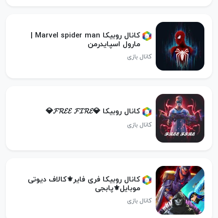
کانال روبیکا Marvel spider man |
مارول اسپایدرمن
کانال بازی
کانال روبیکا 💎𝓕𝓡𝓔𝓔 𝓕𝓘𝓡𝓔💎
کانال بازی
کانال روبیکا فری فایر⚜کالاف دیوتی
موبایل⚜پابجی
کانال بازی