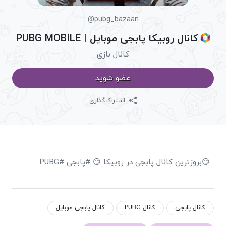
@pubg_bazaan
کانال روبیکا پابجی موبایل | PUBG MOBILE
کانال بازی
عضو شوید
اشتراک‌گذاری
😏بروزترین کانال پابجی در روبیکا 😏 #پابجی #PUBG
کانال پابجی
کانال PUBG
کانال پابجی موبایل