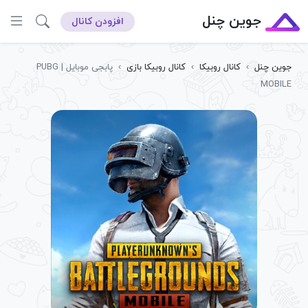
جوین چنل
افزودن کانال
جوین چنل
›
کانال روبیکا
›
کانال روبیکا بازی
›
پابجی موبایل | PUBG
MOBILE