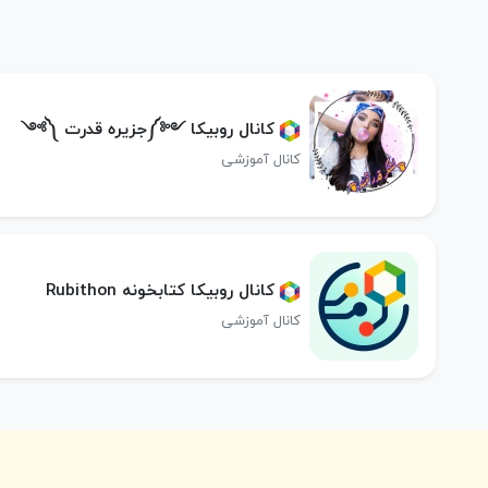
کانال روبیکا ༺༽جزیره قدرت ༼༻
کانال آموزشی
کانال روبیکا کتابخونه Rubithon
کانال آموزشی