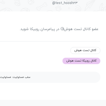
@test_hoosh23
عضو کانال تست هوش🧐 در پیامرسان روبیکا شوید.
کانال تست هوش
کانال روبیکا تست هوش
سلب مسئولیت: مسئولیت مح