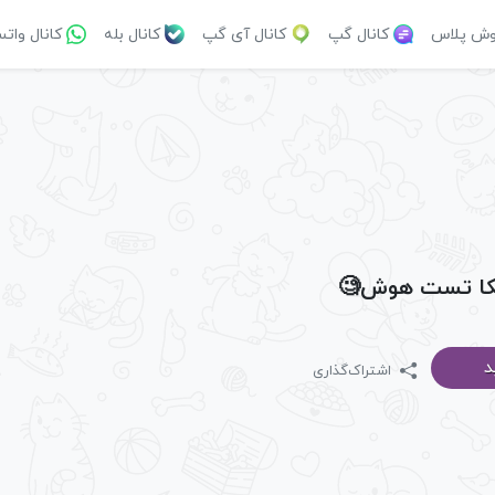
وش پلاس
کانال گپ
کانال آی گپ
کانال بله
کانال وات
یکا تست هوش🧐
د
اشتراک‌گذاری