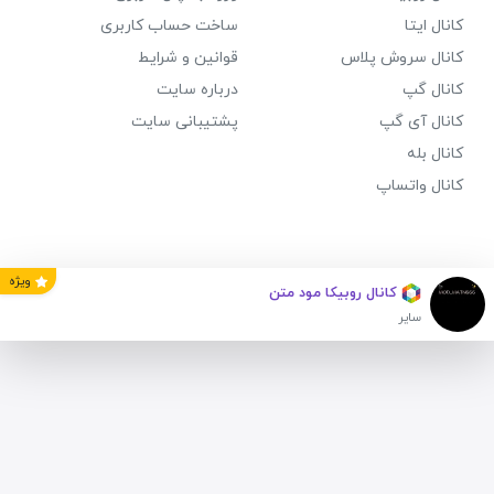
نال ایتا
ساخت حساب کاربری
نال سروش پلاس
قوانین و شرایط
نال گپ
درباره سایت
نال آی گپ
پشتیبانی سایت
نال بله
نال واتساپ
ویژه
کانال روبیکا مود‌ متن
سایر