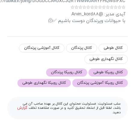
https://rubika.ir/joing/DIJGDCCA0DXCJQRTWMWUARYFHQWSIFX
☆☆☆☆☆☆☆☆☆☆☆☆☆
آیدی مدیر: @Arvin_kord
با حیوانات وپرندگان دوست باشیم ✅
کانال آموزشی پرندگان
کانال پرندگان
کانال طوطی
کانال نگهداری طوطی
کانال روبیکا پرندگان
کانال روبیکا طوطی
کانال روبیکا نگهداری طوطی
کانال روبیکا آموزشی پرندگان
سلب مسئولیت: مسئولیت محتوای این کانال بر عهده صاحب آن می
گزارش
باشد، لطفا قبل از اعتماد تحقیق کنید و در صورت مشاهده تخلف
دهید.