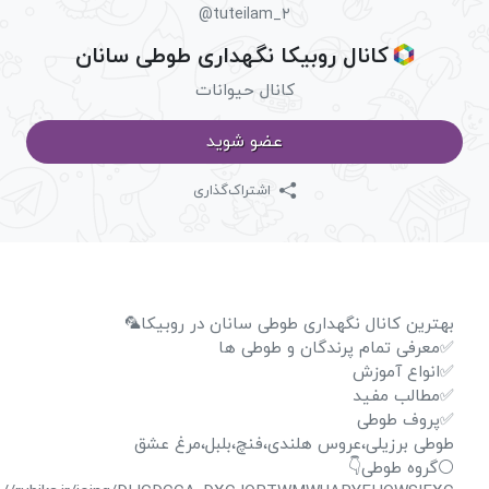
@tuteilam_2
کانال روبیکا نگهداری طوطی سانان
کانال حیوانات
عضو شوید
اشتراک‌گذاری
بهترین کانال نگهداری طوطی سانان در روبیکا
✅معرفی تمام پرندگان و طوطی ه
✅انواع آموز
✅مطالب مفی
✅پروف طوط
طوطی برزیلی،عروس هلندی،فنچ،بلبل،مرغ عش
⚪گروه طوطی