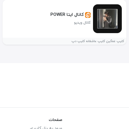
کانال ایتا POWER
کانال ویدیو
کلیپ غمگین کلیپ عاشقانه کلیپ دپ
صفحات
ورود به پنل کاربری