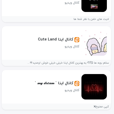
کانال ویدیو
ادیت های خفن با نظر شما ها
کانال ایتا Cute Land
کانال ویدیو
سلام بچه ها 🥰🫡 به بهتربن کانال ایتا خیلی خیلی خوش اومدید🌹...
کانال ایتا ` 𝓂𝓎 𝒹𝓇𝑒𝒶𝓂 `
کانال ویدیو
کپی ممنوع❌