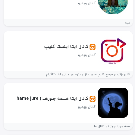
کانال ویدیو
میم
کانال ایتا اینستا کلیپ
کانال ویدیو
💢 بروزترین مرجع کلیپ‌های طنز واینرهای ایرانی اینستاگرام
کانال ایتا هـــمه جـورهــ:) hame jure
کانال ویدیو
همه جوره چیز تو کانال ما