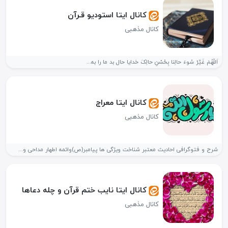
کانال ایتا استودیو قـرآن
کانال مذهبی
اَللّهُمَ‏ غَیِّرْ سُوءَ حالِنا بِحُسْنِ حالِکَ خدایا حال بد ما را به...
کانال ایتا معراج
کانال مذهبی
شرح و فتوگرافی احادیث معتبر شناخت ویژگی ها پیامبر(ص)وائمه اطهار مداحی و...
کانال ایتا نایب ختم قرآن و چله دعاها
کانال مذهبی