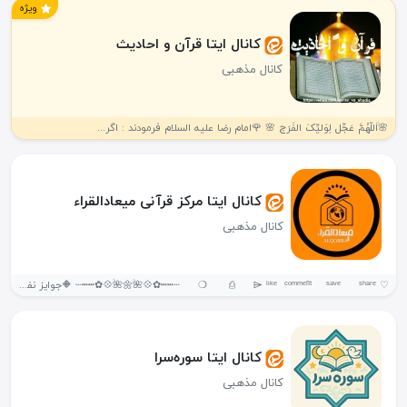
ویژه
کانال ایتا قرآن و احادیث
کانال مذهبی
🌸اَللّهُمَّ عَجِّل لِوَليِّکَ الفَرَج 🌸 🌹امام رضا علیه السلام فرمودند : اگر...
کانال ایتا مرکز قرآنی میعادالقراء
کانال مذهبی
‌♡ ㅤ ❍ㅤ ⎙ㅤ ⌲ ˡᶦᵏᵉ ᶜᵒᵐᵐᵉⁿᵗ ˢᵃᵛᵉ ˢʰᵃʳᵉ ┄┅┅✿💠🌺🌼🌺💠✿┅┅┄ 🔶جوایز نفیس...
کانال ایتا سوره‌سرا
کانال مذهبی