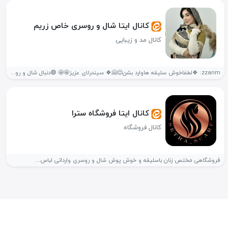
کانال ایتا شال و روسری خاص زریم
کانال مد و زیبایی
zzarim: 🍀لطفاخوش سلیقه هاوارد بشن😌🤗🍀 سیندرلای عزیز🤩🤩 🟣دنبال شال و روسری با...
کانال ایتا فروشگاه سترا
کانال فروشگاه
فروشگاهی مختص زنان باسلیقه و خوش پوش شال و روسری وارداتی لباس...