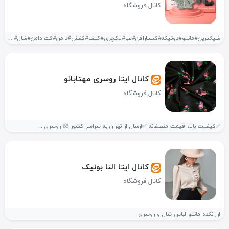
کانال فروشگاه
شیکترین#مانتو#دوتیکه#کتسارافن#عبا#لاکچری#کیف#کفش#دامن#کت دامن#شال#روسری#
کانال ایتا روسری مهتابانو
کانال فروشگاه
✅کیفیت بالا، قیمت منصفانه ✅ارسال از تهران به سراسر کشور 🌺 روسری...
کانال ایتا النا بوتیک
کانال فروشگاه
ارزانکده مانتو لباس شال و روسری