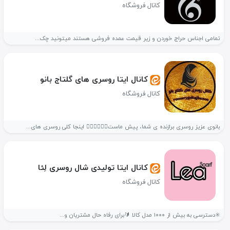
کانال فروشگاه
تمامی اجناس حراج خوردن و زیر قیمت عمده فروشی هستند میتونید چک...
کانال ایتا روسری های گلتاج بانو
کانال فروشگاه
بانوی عزیز روسری برازنده ی شما، پیش ماست👌🏻😍😍😍😍 اینجا کلی روسری های...
کانال ایتا تولیدی شال روسری لِئا
کانال فروشگاه
✳️دسترسی به بیش از ۱۰۰۰ مدل کالا 🔰برای رفاه حال مشتریان و...