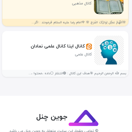
کانال مذهبی
🌸اَللّهُمَّ عَجِّل لِوَليِّکَ الفَرَج 🌸 🌹امام رضا علیه السلام فرمودند : اگر...
کانال ایتا کانال علمی نمادان
کانال علمی
بسم الله الرحمن الرحیم 🎯هدف این کانال : 🟢انتشار ⚪داده ،محتوا ،...
جوین چنل
© تمامی حقوق این سایت متعلق به جوین چنل می باشد.