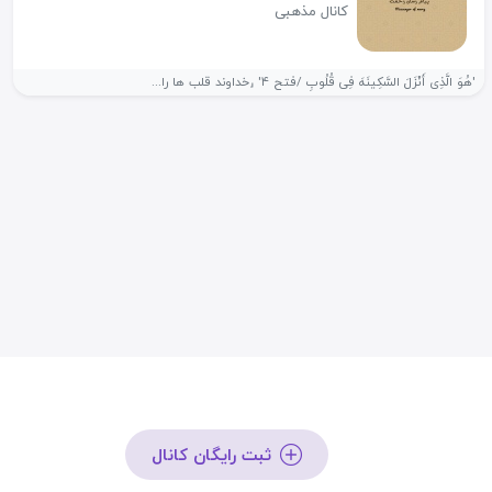
کانال مذهبی
'هُوَ الَّذِی أَنْزَلَ السَّکِینَهَ فِی قُلُوبِ /فتح ۴' ⸤خداوند قلب ها را...
ثبت رایگان کانال