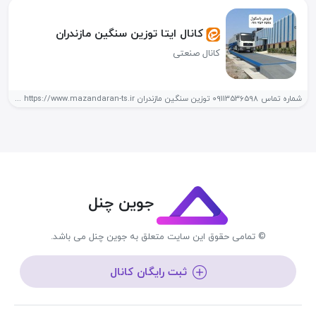
کانال ایتا توزین سنگین مازندران
کانال صنعتی
شماره تماس 09113536598 توزین سنگین مازندران https://www.mazandaran-ts.ir فروش و خدمات پس از...
جوین چنل
© تمامی حقوق این سایت متعلق به جوین چنل می باشد.
ثبت رایگان کانال