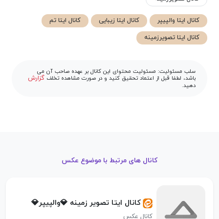
کانال ایتا والپیپر
کانال ایتا زیبایی
کانال ایتا تم
کانال ایتا تصویرزمینه
سلب مسئولیت: مسئولیت محتوای این کانال بر عهده صاحب آن می
گزارش
باشد، لطفا قبل از اعتماد تحقیق کنید و در صورت مشاهده تخلف
دهید.
کانال های مرتبط با موضوع عکس
کانال ایتا تصویر زمینه 💎والپیپر💎
کانال عکس