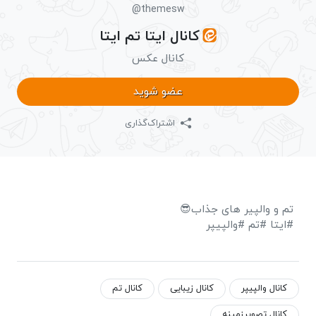
@themesw
کانال ایتا تم ایتا
کانال عکس
عضو شوید
اشتراک‌گذاری
تم و والپیر های جذاب😎
#ایتا #تم #والپیپر
کانال والپیپر
کانال زیبایی
کانال تم
کانال تصویرزمینه