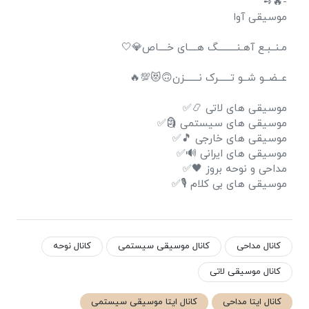
-🔥➺
موسیقی آوا
مـنــبـع آهـنـــــــــگ هــــای خــــاص💎🤍
عــضــو شــو تــــــرک نـــــــزن🙃😻💯🔥
موسیقی های لاتی 📿✅
موسیقی های سیستمی 🗿✅
موسیقی های خارجی 🎵✅
موسیقی های ایرانی 🔊✅
مداحی و نوحه بروز 🖤✅
موسیقی های بی کلام 🎙️✅
کانال مداحی
کانال موسیقی سیستمی
کانال نوحه
کانال موسیقی لاتی
کانال ایتا مداحی
کانال ایتا موسیقی سیستمی