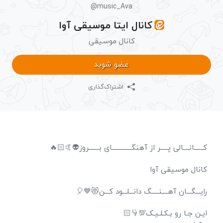
@music_Ava
کانال ایتا موسیقی آوا
کانال موسیقی
عضو شوید
اشتراک‌گذاری
کــــــانــــالی پـــــر از آهنگـــــــــــــای بـــــــروز👽🤙🏻🔥
کانال موسیقی آوا
رایـــگـــان آهــــنـــــگ دانـــلـــود کـــن😻💙🎈
ایـن جـا رو بـکـلـیـک💯👇🏻