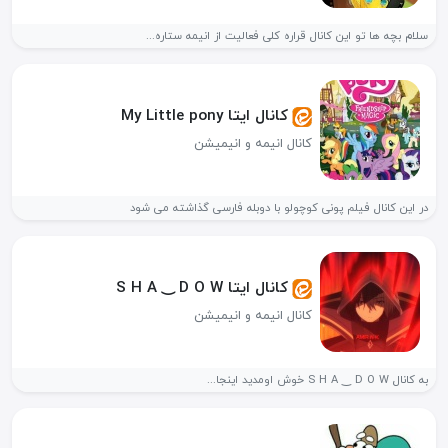
سلام بچه ها تو این کانال قراره کلی فعالیت از انیمه ستاره...
کانال ایتا My Little pony
کانال انیمه و انیمیشن
در این کانال فیلم پونی کوچولو با دوبله فارسی گذاشته می شود
کانال ایتا S H A ‿⁠ D O W
کانال انیمه و انیمیشن
به کانال S H A ‿⁠ D O W خوش اومدید اینجا...