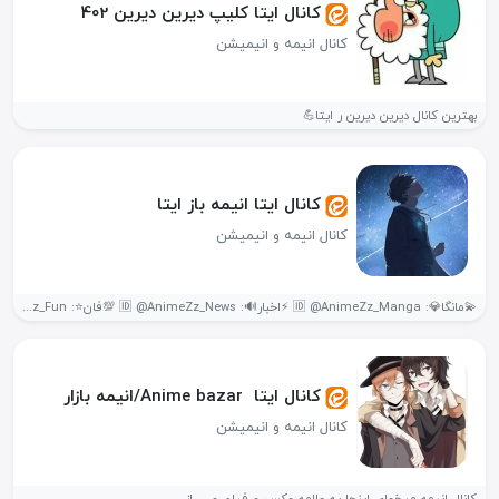
کانال ایتا کلیپ دیرین دیرین 402
کانال انیمه و انیمیشن
بهترین کانال دیرین دیرین ر ایتا💪
کانال ایتا انیمه باز ایتا
کانال انیمه و انیمیشن
💫مانگا💎: 🆔 @AnimeZz_Manga ⚡اخبار🔊: 🆔 @AnimeZz_News 💯فان⭐: 🆔 @AnimeZz_Fun 🤩والپیر🎖️: 🆔 @AnimeZz_Wallpaper...
کانال ایتا ️ Anime bazar/انیمه بازار️
کانال انیمه و انیمیشن