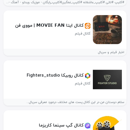
#کلیپ #لاتی #کلیپ_عاشقانه #کلیپ_غمگین#کلیپ_رایگان - موزیک ویدئو - آهنگ - عاشقانه -...
کانال ایتا 𝗠𝗢𝗩𝗜𝗘 𝗙𝗔𝗡 | مووی فن
کانال فیلم
اخبار فیلم و سریال
کانال روبیکا Fighters_studio
کانال فیلم
سلام دوستان من در این کانال پست های مختلف درمورد معرفی سریال...
کانال گپ سینما کاریزما