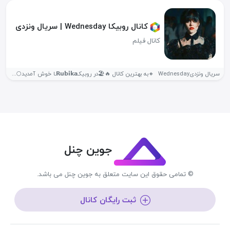
کانال روبیکا Wednesday | سریال ونزدی
کانال فیلم
سریال ونزدیWednesday ‌ 🔸به بهترین کانال ‌🔥🏖️در روبیکـ𝗥𝘂𝗯𝗶𝗸𝗮ـا خوش آمدید🌕 ‌ +...
جوین چنل
© تمامی حقوق این سایت متعلق به جوین چنل می باشد.
ثبت رایگان کانال