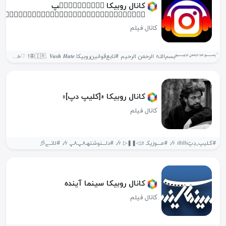
کانال روبیکا ؒکٖؒلٖؒیٖؒپ
هٖؒاٖؒےٖؒاٖؒیٖؒنٖؒسٖؒتٖؒاٖؒگٖؒرؒ
کانال فیلم
ٖؒ﷽‌بسم‌اللـہ الرحمن الرحیم #تابع‌قوانین‌روبیکا.🇮🇷. 𝑽𝒂𝒔𝒉 𝑯𝒂𝒕𝒆🦋! ♡حَسْبُنَا الله‌ وَ نِعْمَ‌ الْوَکیٖلْ.♥️📿 بح...
کانال روبیکا «[کلیپ دپ]»
کانال فیلم
#‌کـلیپ_د‌ِپّıllıllı 🎶 #مــــوزیکـ♬◁❚❚▷ 🎶 #دلــــنوشتهـ٨ـﮩـ۸ـﮩ 🎶 #لاتــے彡
کانال روبیکا سینما آینده
کانال فیلم