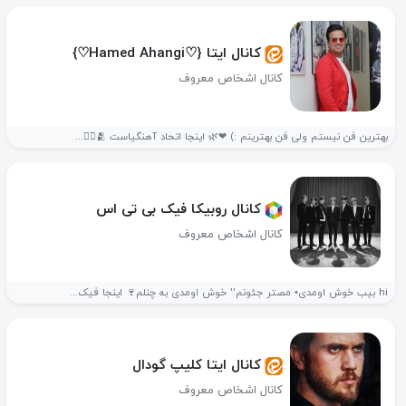
کانال ایتا {♡Hamed Ahangi♡}
کانال اشخاص معروف
بهترین فن نیستم ولی فن بهترینم :) ❤🌿 اینجا اتحاد آهنگیاست 🫂✌🏻...
کانال روبیکا فیک بی تی اس
کانال اشخاص معروف
hi بیب خوش اومدی• مصتر جئونم'' خوش اومدی به چنلم🍷 اینجا فیک...
کانال ایتا کلیپ گودال
کانال اشخاص معروف