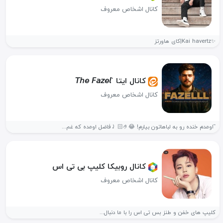
کانال اشخاص معروف
✨Kai havertz|کای هاورتز
کانال ایتا `𝘛𝘩𝘦 𝘍𝘢𝘻𝘦𝘭
کانال اشخاص معروف
⃗ اومدم خنده رو به لباهاتون بیارم! 😂🤌🏻 ⤸فاضل اومده که غم...
کانال روبیکا کلیپ بی تی اس
کانال اشخاص معروف
کلیپ های خفن و طنز بس تی اس را با ما دنبال...