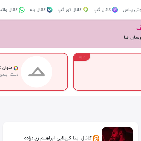
وش پلاس
کانال گپ
کانال آی گپ
کانال بله
کانال وات
ف
رسان ها
VIP
عنوان کا
دسته بندی
کانال ایتا کربلایی ابراهیم زیادزاده