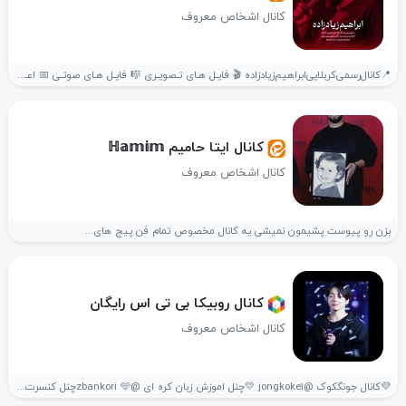
کانال اشخاص معروف
📍کانال‌رسمی‌کربلایی‌ابراهیم‌زیادزاده 🎬 فایـل هـای تـصویـری 🎼 فایـل هـای صوتـی 📅 اعـلام مراسـمات
کانال ایتا حامیم ℍ𝕒𝕞𝕚𝕞
کانال اشخاص معروف
بزن رو پیوست پشیمون نمیشی یه کانال مخصوص تمام فن پیج های...
کانال روبیکا بی تی اس رایگان
کانال اشخاص معروف
💜کانال جونگکوک @jongkoke1 💛چنل اموزش زبان کره ای @zbankori 🩵چنل کنسرت بی...