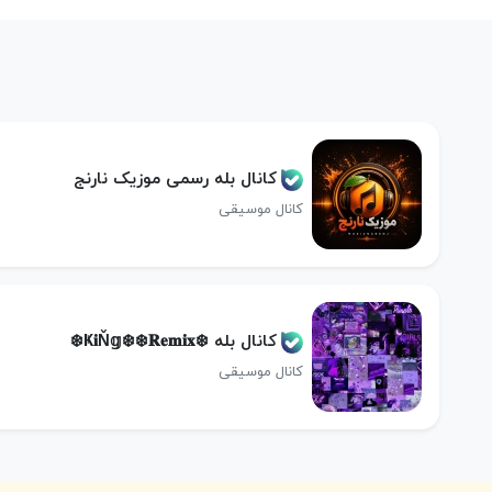
کانال بله رسمی موزیک نارنج
کانال موسیقی
کانال بله ❄️Ҝ𝐢Ň𝕘❄️❄️𝐑𝐞𝐦𝐢𝐱❄️
کانال موسیقی