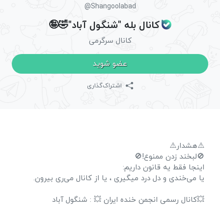
@Shangoolabad
کانال بله "شنگول آباد"🤣🤪
کانال سرگرمی
عضو شوید
اشتراک‌گذاری
⚠️هشدار⚠️
🚫لبخند زدن ممنوع!🚫
اینجا فقط یه قانون داریم:
یا می‌خندی و دل درد میگیری ، یا از کانال می‌ری بیرون.
💥کانال رسمی انجمن خنده ایران 💥 : شنگول آباد