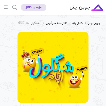
جوین چنل
افزودن کانال
جوین چنل
›
کانال بله
›
کانال بله سرگرمی
›
"شنگول آباد"🤣🤪