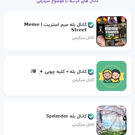
کانال های مرتبط با موضوع سرگرمی
کانال بله میم استریت | 𝗠𝗲𝗺𝗲
𝗦𝘁𝗿𝗲𝗲𝘁
کانال سرگرمی
کانال بله ࣪⭑ کلبه چوبی 𝆹𝅥🌸 ݂ׄ 𖥔
کانال سرگرمی
کانال بله Spelendes
کانال سرگرمی