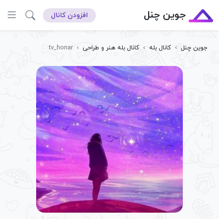
جوین چنل
افزودن کانال
جوین چنل
›
کانال بله
›
کانال بله هنر و طراحی
›
tv_honar