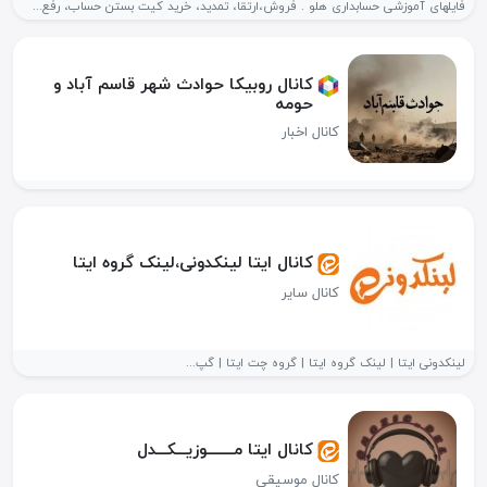
فایلهای آموزشی حسابداری هلو . فروش،ارتقا، تمدید، خرید کیت بستن حساب، رفع...
کانال روبیکا حوادث شهر قاسم آباد و
حومه
کانال اخبار
کانال ایتا لینکدونی،لینک گروه ایتا
کانال سایر
لینکدونی ایتا | لینک گروه ایتا | گروه چت ایتا | گپ...
کانال ایتا مــــــــوزیـــکـــدل️
کانال موسیقی