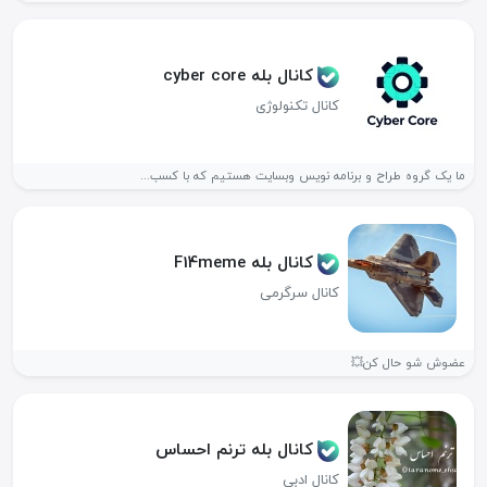
کانال بله cyber core
کانال تکنولوژی
ما یک گروه طراح و برنامه نویس وبسایت هستیم که با کسب...
کانال بله F14meme
کانال سرگرمی
عضوش شو حال کن💥
کانال بله ترنم احساس
کانال ادبی