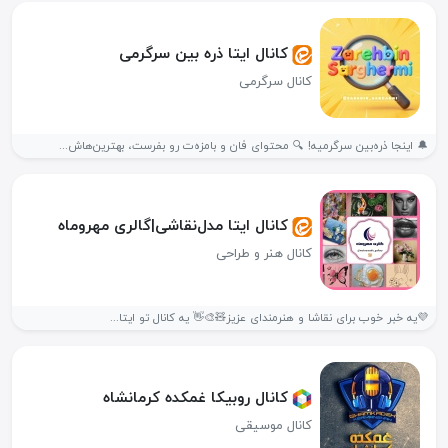
کانال ایتا ذره بین سرگرمی
کانال سرگرمی
🔔 اینجا ذره‌بین سرگرمیه! 🔍 محتوای فان و بامزه‌ت رو بفرست، بهترین‌هاش...
کانال ایتا مدل‌نقاشی|گالری مهروماه
کانال هنر و طراحی
💜یه‌ خبر خوب برای نقاشا و هنرمندای عزیز🧸🎨👋 یه کانال تو ایتا...
کانال روبیکا غمکده کرمانشاه
کانال موسیقی