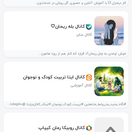
کار درمنزل 💥 با آموزش آنلاین و حضوری گل روبانی در خدمتتون...
کانال بله ریحان🤍
کانال سایر
خوش اومدی به چنل ریحان🌌 قراره که کنار هم از رویا هامون...
کانال ایتا تربیت کودک و نوجوان
کانال آموزشی
#نگاه_جدید_به_روابط_متاهلین #تربیت_کودک_نوجوان #لینک_کانال‌در‌ایتا @avaye_zendegi110 ارتباط (مشاور) @y_dehghani67 شروع فعالیت 1404/04/4
کانال روبیکا رمان کیپاپ