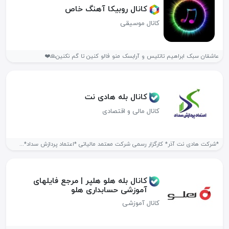
کانال روبیکا آهنگ خاص
کانال موسیقی
عاشقان سبک ابراهیم تاتلیس و آرابسک منو فالو کنین تا گم نکنین🙏❤️
کانال بله هادی نت
کانال مالی و اقتصادی
*شرکت هادی نت آذر* کارگزار رسمی شرکت معتمد مالیاتی *اعتماد پردازش سداد*...
کانال بله هلو هلپر | مرجع فایلهای
آموزشی حسابداری هلو
کانال آموزشی