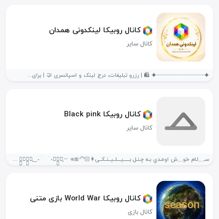
کانال روبیکا لینکدونی همدان
کانال سایر
✦┈┈┈┈┈┈┈┈┈┈┈┈┈┈✦ 🛍 | رزرو تبلیغات، درج لینک و اسپانسری 🤝 | برای...
کانال روبیکا Black pink
کانال سایر
سـ؁لـام خو؁ش اومـدي بـه چـنـل بــــــیــــلــیــنــکــی👩🏻‍🦳🎀𖦹︎ ‌︶ִֶָ⏝︶ִֶָ⏝˖ ࣪ ࣪ ˖⏝ִֶָ︶⏝ִֶָ︶‌︶ֶָ ݷ᮫ׅᩘہ هـر...
کانال روبیکا World War بازی متنی
کانال بازی