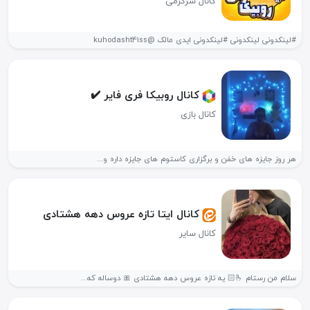
کانال سرگرمی
#لینکدونی لینکدونی #لینکدونی ایدی مالک @kuhodasht41ss
کانال روبیکا فری فایر ✔️
کانال بازی
هر روز جایزه های خفن و برگزاری کاستوم های جایزه داره و...
کانال ایتا تازه عروس دهه هشتادی
کانال سایر
سلام من رستام 🫰🏻 یه تازه عروس دهه هشتادی 🎀 دوساله که...