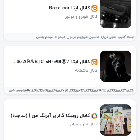
کانال ایتا Baza car
کانال خودرو و موتور
اینجا کلیپ هایی درباره ماشین میزاریم براتون میخوام توهم باشی
کانال ایتا ඏ Δℝ𝔸ＢĮＣ 𝐬𝐇ᵉ𝔯ค𝐑ⓐ𝓣 .
کانال عاشقانه
𝑯𝒌𝒅𝒋𝒏𝒅𝒌𝒌𝒆𝒋𝒏𝒆𝒐𝒐𝒆🧸🌨 𝑱𝑫𝑵𝑰𝑹𝑵𝑶𝑬𝑲𝑬𝑵𝑲𝑬𝑲♥️🚳 𝑬𝑲𝑲𝑬𝑵𝑬𝑵𝑲𝑬𝑲𝑲𝑬𝑲🏝🙊 𝑲𝑬𝑲𝑲𝑬𝑲𝑲𝑬𝑵𝑲𝑬𝑳🕊💓 میو🐱
کانال روبیکا گالری آبرنگ من | (ساجده)️
کانال هنر و طراحی