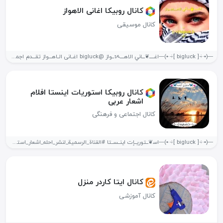
کانال روبیکا اغانی الاهواز
کانال موسیقی
—(•·÷[ bigluck ]÷·•)—اغـــــ❦ـــاني الاهــــᝰــواز @bigluck اغــانی الــاهـــواز تقـــدم اجمل الـــاغــانی العربیه اغــانی...
کانال روبیکا استوریات اینستا افلام
اشعار عربی
کانال اجتماعی و فرهنگی
—(•·÷[ bigluck ]÷·•)—اﺳ❦ــتوريــإت اينــســتا #القناة_الرسمية_لنشر_احله_اشعار_استوریات _غناء_لطم✨🖤 •┊اشعارمن ماتحب❄🔥 •┊اجمل افلام وضعیات❄🔥 •┊عبارات...
کانال ایتا کاردر منزل
کانال آموزشی