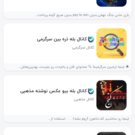
بازی متنی جنگ جهانی بدون pay to win بدون هیچ گونه پرداخت...
کانال بله ذره بین سرگرمی
کانال سرگرمی
🔔 اینجا ذره‌بین سرگرمیه! 🔍 محتوای فان و بامزه‌ت رو بفرست، بهترین‌هاش...
کانال بله بیو عکس نوشته مذهبی
کانال مذهبی
اینجا رو ساختیم که دلامون آروم بشه:) . . . استفاده از...