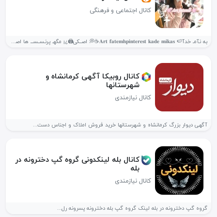
کانال اجتماعی و فرهنگی
به نـآمـ خدآ🍉 𝐀𝐫𝐭 𝐟𝐚𝐭𝐞𝐦𝐡𝐩𝐢𝐧𝐭𝐞𝐫𝐞𝐬𝐭‌ 𝐤𝐚𝐝𝐞 𝐦𝐢𝐤𝐚𝐬☕️💭 اصــکی🖨¿¡ مگهـ پرنـســســـ ها اصکی...
کانال روبیکا آگهی کرمانشاه و
شهرستانها
کانال نیازمندی
آگهی دیوار بزرگ کرمانشاه و شهرستانها خرید فروش املاک و اجناس دست...
کانال بله لینکدونی گروه گپ دخترونه در
بله
کانال نیازمندی
گروه گپ دخترونه در بله لینک گروه گپ بله دخترونه پسرونه رل...