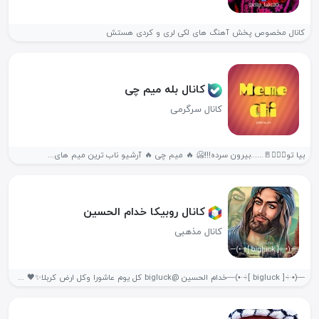
کانال مخصوص پخش آهنگ های لکی لری و کردی هستش
کانال بله میم چی
کانال سرگرمی
بیا تو🚶🏽‍♂️🚪......بیرون سرده!!!🥶 🔥 میم چی 🔥 آرشیو ناب ترین میم های...
کانال روبیکا خدام الحسین ️
کانال مذهبی
—(•·÷[ bigluck ]÷·•)—خدام الحسین @bigluck کل یوم عاشورا وکل ارض کربلا✨🖤 #لحب_الحسین_کل_ایامنه_محرم...