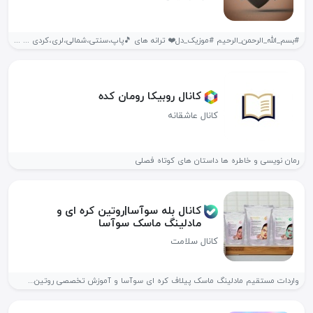
#بسم_الله_الرحمن_الرحیم #موزیک_دل❤️ ترانه های 🎵پاپ،سنتی،شمالی،لری،کردی ... آهنگ زنگ همه و همه در...
کانال روبیکا رومان کده
کانال عاشقانه
رمان نویسی و خاطره ها داستان های کوتاه فصلی
کانال بله سوآسا|روتین کره ای و
مادلینگ ماسک سوآسا
کانال سلامت
واردات مستقیم مادلینگ ماسک پیلاف کره ای سوآسا و آموزش تخصصی روتین...