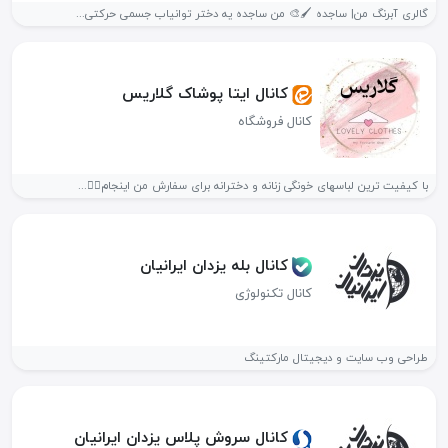
گالری آبرنگ من| ساجده 🖌️🎨 من ساجده یه دختر توانیاب جسمی حرکتی...
کانال ایتا پوشاک گلاریس
کانال فروشگاه
با کیفیت ترین لباسهای خونگی زنانه و دخترانه برای سفارش من اینجام👇🏻...
کانال بله یزدان ایرانیان
کانال تکنولوژی
طراحی وب سایت و دیجیتال مارکتینگ
کانال سروش پلاس یزدان ایرانیان