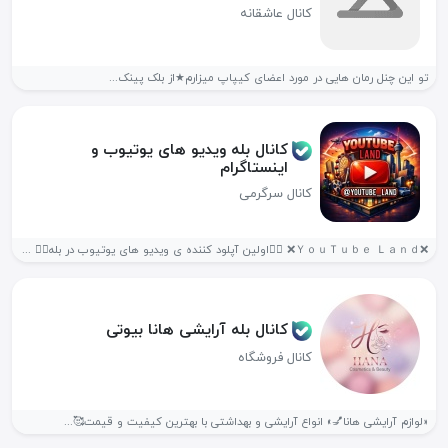
کانال عاشقانه
تو این چنل رمان هایی در مورد اعضای کیپاپ میزارم★از بلک پینک...
کانال بله ویدیو های یوتیوب و
اینستاگرام
کانال سرگرمی
❌ＹｏｕＴｕｂｅ Ｌａｎｄ❌ ❤️‍🔥اولین آپلود کننده ی ویدیو های یوتیوب در بله❤️‍🔥 حمایت...
کانال بله آرایشی هانا بیوتی
کانال فروشگاه
«لوازم آرایشی هانا💅» انواع آرایشی و بهداشتی با بهترین کیفیت و قیمت🥰...