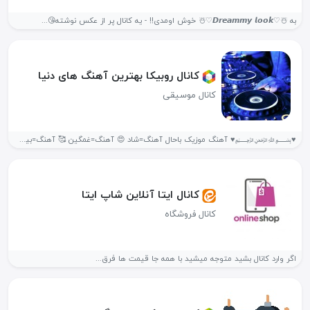
به ☃️♡𝘿𝙧𝙚𝙖𝙢𝙢𝙮 𝙡𝙤𝙤𝙠♡☃️ خوش اومدی!! - یه کانال پر از عکس نوشته😘...
کانال روبیکا بهترین آهنگ های دنیا
کانال موسیقی
♥️﷽♥️ آهنگ موزیک باحال آهنگ=شاد 😍 آهنگ=غمگین 🥰 آهنگ=بیسدار 😵‍💫 آهنگ=خارجی ❤️‍🔥...
کانال ایتا آنلاین شاپ ایتا
کانال فروشگاه
اگر وارد کانال بشید متوجه میشید با همه جا قیمت ها فرق...