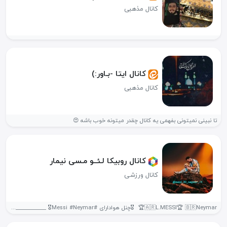
کانال مذهبی
کانال ایتا -بـاور‌:)
کانال مذهبی
تا نبینی نمیتونی بفهمی یه کانال چقدر میتونه خوب باشه 😍
کانال روبیکا لـئــو مـسی نیمار
کانال ورزشی
‌🇦🇷L.MESSI🏆 🇧🇷Neymar🏆 ‌ 🎖️چنل هوادارای #Messi #Neymar🎖️ __________________________________________ 🥇اخبار و امار مربوط...