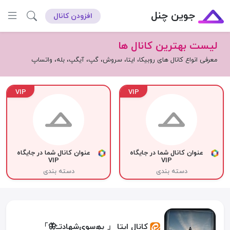
جوین چنل
افزودن کانال
لیست بهترین کانال ها
معرفی انواع کانال های روبیکا، ایتا، سروش، گپ، آیگپ، بله، واتساپ
VIP
VIP
عنوان کانال شما در جایگاه
عنوان کانال شما در جایگاه
VIP
VIP
دسته بندی
دسته بندی
کانال ایتا 「 بھﺳﻮﻯﺷﻬﺎﺩﺗــْ🦋」