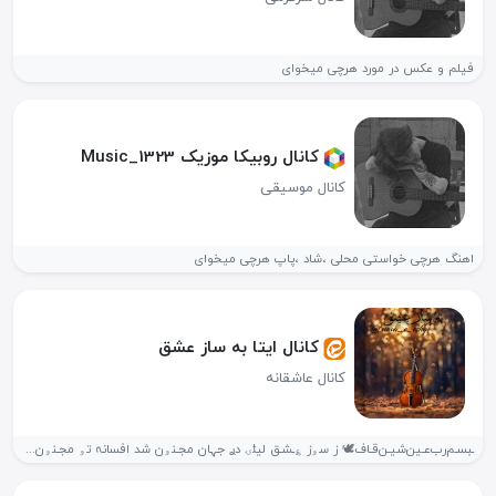
فیلم و عکس در مورد هرچی میخوای
کانال روبیکا موزیک Music_1323
کانال موسیقی
اهنگ هرچی خواستی محلی ،شاد ،پاپ هرچی میخوای
کانال ایتا به ساز عشق
کانال عاشقانه
ـبسـم‌رب‌عـین‌شیـن‌قـاف🕊 ز سۅز ؏ـشـق لیݪۍ دࢪ جہان مجـنۅن شد افسانہ تۅ مجـنۅن...