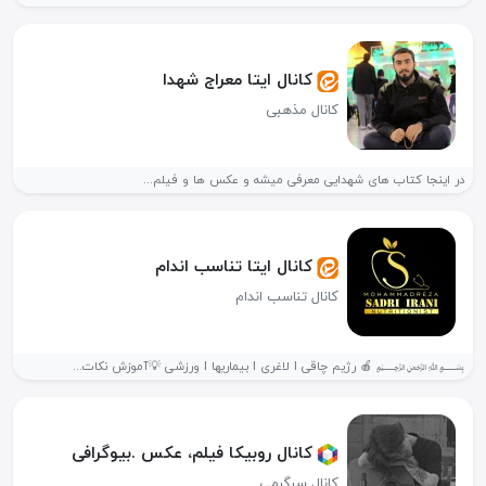
کانال ایتا معراج شھدا️
کانال مذهبی
در اینجا کتاب های شهدایی معرفی میشه و عکس ها و فیلم...
کانال ایتا تناسب اندام
کانال تناسب اندام
﷽ 🍎 رژیم چاقی l لاغری l بیماریها l ورزشی 💡آموزش نکات...
کانال روبیکا فیلم، عکس .بیوگرافی
کانال سرگرمی