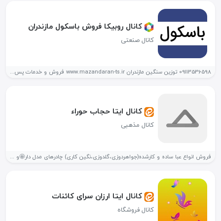
کانال روبیکا فروش باسکول مازندران
کانال صنعتی
09113536598 توزین سنگین مازندران www.mazandaran-ts.ir فروش و خدمات پس از فروش باسکول...
کانال ایتا حجاب حوراء
کانال مذهبی
فروش انواع عبا ساده و کارشده(جواهردوزی،گلدوزی،نگین کاری) چادرهای مدل دار🤩و ملزومات حجاب...
کانال ایتا ارزان سرای کائنات
کانال فروشگاه