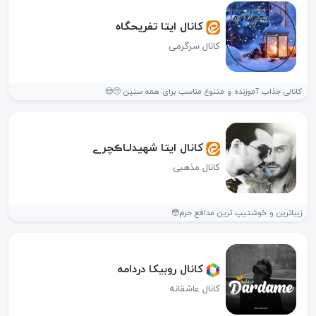
کانال ایتا تفریحگاه
کانال سرگرمی
کانالی جذاب آموزنده و متنوع مناسب برای همه سنین 🥺😍
کانال ایتا شھیدلـاڪچرے
کانال مذهبی
زیباترین و خوشتیپ ترین مدافع حرم😳
کانال روبیکا دردامه
کانال عاشقانه