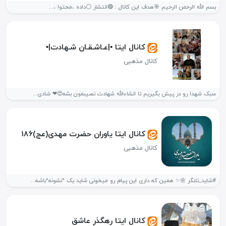
بسم الله الرحمن الرحیم 🎯هدف این کانال : 🟢انتشار ⚪داده ،محتوا ،...
کانال ایتا •|عـاشـقـان شـهادت|•
کانال مذهبی
سبک شهدا رو در پیش بگیریم تا انشاءالله شهادت نصیبمون بشه😍❤ شادی...
کانال ایتا یاوران حضرت مهدی(عج)۱۸۶
کانال مذهبی
#شاید_تلنگر 🌼✨ همین که داری این پیام رو میخونی شاید یک ^نشونه^باشه...
کانال ایتا رهگذرِ عاشق