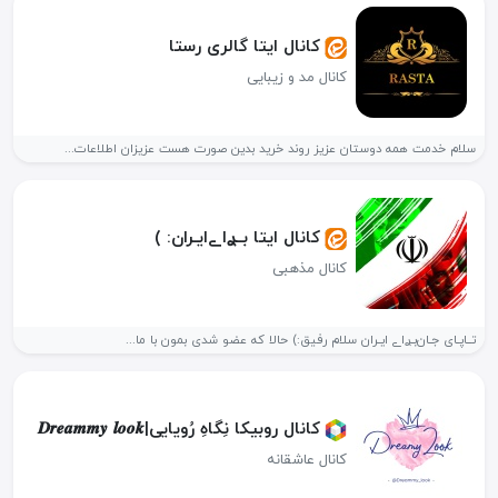
کانال ایتا گالری رستا
کانال مد و زیبایی
سلام خدمت همه دوستان عزیز روند خرید بدین صورت هست عزیزان اطلاعات...
کانال ایتا بــࢪاےایـران: )
کانال مذهبی
تــاپـای جـان‌بـࢪاے ایـران سلام رفیق:) حالا که عضو شدی بمون با ما...
کانال روبیکا نِگاهِ رُویایی|𝑫𝒓𝒆𝒂𝒎𝒎𝒚 𝒍𝒐𝒐𝒌
کانال عاشقانه