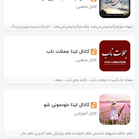
کانال مذهبی
شھادت‌‌نوع‌مرگ‌را‌عوض‌می‌ڪند وقت‌مرگ‌را‌عوض‌نمی‌ڪند...! ازمرگ‌نترسید؛جوری‌درزندگۍ حرڪت‌کنیدڪه‌خداوندشھادت رانصیبتان‌ڪند‌و‌ازدنیاببرد! -#شھید‌جوادمحمدی🌱
کانال ایتا جملات ناب
کانال مذهبی
همراه ما باشید با جملات ناب ، نکته های ناب ، جمله...
کانال ایتا خودمونی شو
کانال آموزشی
تمام علاقه مندیهام دانستنی هام دلنوشته هام روزمرگی هام آشپزی هام حال...