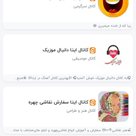
کانال سرگرمی
بیا که از خنده میمیری 😂
کانال ایتا دانیال موزیک
کانال موسیقی
🎧بہ کانال داانیال موزیک خوش آمدید🎧 🎻بهترین کانال آهنگ در ایتا🎻 🎤منبع...
کانال ایتا سفارش نقاشی چهره
کانال هنر و طراحی
🍒هنر نقاشی🍭🍬😍 سفارش و آموزش انواع نقاشی‌چهره و تابلو های‌مختلف با مداد...