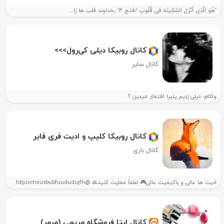
'هُوَ الَّذِی أَنْزَلَ السَّکِینَهَ فِی قُلُوبِ /فتح ۴' ⸤خداوند قلب ها را...
کانال روبیکا دیلی کی‌رول>>>
کانال سایر
ولکام- دیلی زدیم پلیرا افتخار میدین ؟
کانال روبیکا کلیپ و ادیت فری فایر
کانال بازی
ادیت ها عالی و باکیفیت عالی🎮 لطفاً حمایت کنید🙏 @hbjuvchxuvbubfuududujfh
کانال ایتا فروشگاه مریمی (مرمر)