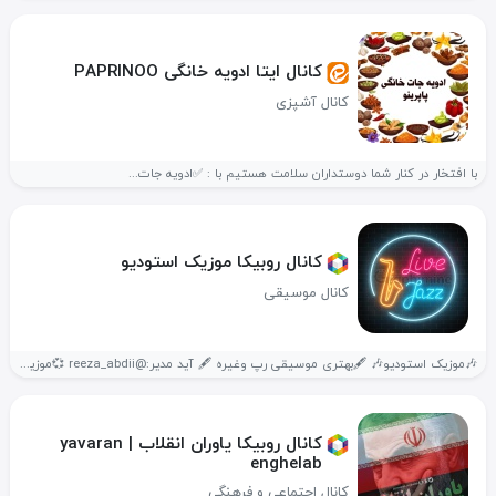
کانال ایتا ادویه خانگی PAPRINOO
کانال آشپزی
با افتخار در کنار شما دوستداران سلامت هستیم با : ✅ادویه جات...
کانال روبیکا موزیک استودیو
کانال موسیقی
🎶موزیک استودیو🎶 🖋️بهتری موسیقی رپ وغیره 🖋️ آید مدیر:@reeza_abdii 💞موزیک جدید ناب💞...
کانال روبیکا یاوران انقلاب | yavaran
enghelab
کانال اجتماعی و فرهنگی