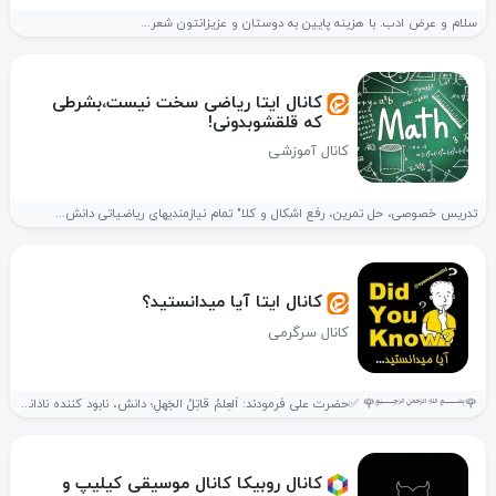
سلام و عرض ادب. با هزینه پایین به دوستان و عزیزانتون شعر...
کانال ایتا ریاضی سخت نیست،بشرطی
که قلقشوبدونی!
کانال آموزشی
تدریس خصوصی، حل تمرین، رفع اشکال و کلا" تمام نیازمندیهای ریاضیاتی دانش...
کانال ایتا آیا میدانستید؟
کانال سرگرمی
🌹﷽🌹 ✅حضرت علی فرمودند: اَلعِلمُ قاتِلُ الجَهلِ؛ دانش، نابود كننده نادانى است....
کانال روبیکا کانال موسیقی کیلیپ و