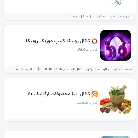
لباس عیدی کوچولوهاتون و از ما ارزون بخرید
کانال روبیکا کلیپ موزیک روبیکا
کانال عاشقانه
✨بسم اللّه الرحمن الرحیم✨ بهترین کانال #کلیپ_عاشقانه❤️ #دپ🥺 و # روبیکا به...
کانال ایتا محصولات ارگانیک ۱۱۰
کانال طبیعت