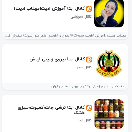
کانال ایتا آموزش ادیت(مهتاب ادیت)
کانال آموزشی
مهتاب هستم،آموزش #ادیت میدم🥰💚 بمون و #ادیتور ماهر شو رفیق😍 سفارش کلیپ(عاشقانه،تولد،رفیق،ماهگردنی...
کانال ایتا نیروی زمینی ارتش
کانال اخبار
رسانه خبری نیروی زمینی ارتش جمهوری اسلامی ایران
کانال ایتا ترشی جات؛کمپوت؛سبزی
خشک
کانال غذا