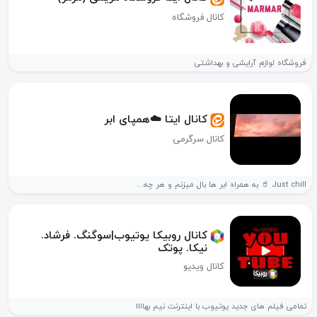
کانال فروشگاه
فروشگاه لوازم آرایشی و بهداشتی
کانال ایتا ☁️همپای ابر
کانال سرگرمی
Just chill 🥤 به همراه ابر ها بال میزنم و هر چه...
کانال روبیکا یوتیوب|سوگنگ. فرشاد.
نیکا. پوتک
کانال ویدیو
تمامی فیلم های جدید یوتیوب با اینترنت نیم بهاااا