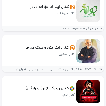
کانال ایتا javanetejarat
کانال فروشگاه
خرید و فروش عمده حبوبات و برنج
کانال ایتا متن و سبک مداحی
کانال مذهبی
﴾.﷽.﴿ کانال اشعار و سبک مداحی ابن الحسن معنی رمز نمایان تو...
کانال روبیکا ️بازی{مودرایگان}️
کانال بازی