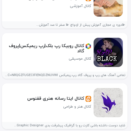
کانال آموزشی
💫دوره ی مجازی آموزش پیش از ازدواج 💫 صفر تا صد آموزش...
کانال روبیکا رپ بلک|رپ ریمیکس|پروف
گااد
کانال موسیقی
تمامی آهنگ های رپ و پروف گااد رپ ریمیکس https://rubika.ir/joinc/BGJICJCC0NRQGZFUGECIFIENQDZNUVWI
کانال ایتا رسانه هنری ققنوس
کانال هنر و طراحی
شاید دوست داشته باشی کارت رو با گرافیک پیشرفت بدی Graphic Designer...