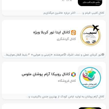
کانال کلیپ فیلم و ...‌.... اکثر درباره ماشین میگذاریم
کانال ایتا تور کربلا ویژه
کانال گردشگری
🟢تور کربلای معلی و نجف اشرف 🟡هرهفته 🔹️زمینی و هوایی🔹️ 📍بلیط قطار_هواپیما_اوتوبوس...
کانال روبیکا آرام پوشان ملوس
کانال فروشگاه
کانال آرام پوشان به تولید لباس کودک از بهترین جنس باکیفیت و...