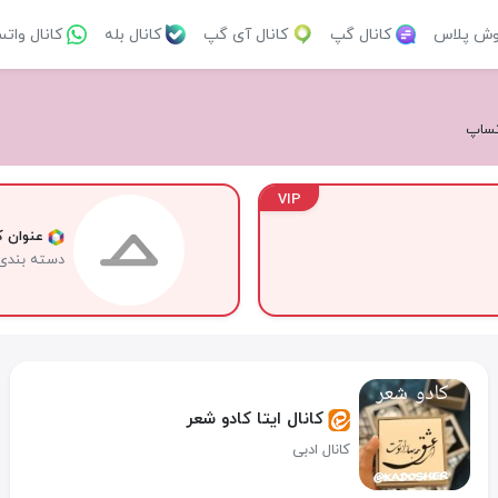
وش پلاس
کانال گپ
کانال آی گپ
کانال بله
کانال وات
اتساپ
VIP
عنوان کا
دسته بندی
کانال ایتا کادو شعر
کانال ادبی