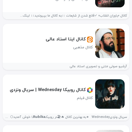
کانال «یاوران انقلاب» ✓قانع شدن از شایعات ↓↓به کانال ما بپیوندید↓↓ لینک...
کانال ایتا استاد عالی
کانال مذهبی
آرشیو صوتی متنی و تصویری استاد عالی
کانال روبیکا Wednesday | سریال ونزدی
کانال فیلم
سریال ونزدیWednesday ‌ 🔸به بهترین کانال ‌🔥🏖️در روبیکـ𝗥𝘂𝗯𝗶𝗸𝗮ـا خوش آمدید🌕 ‌ +...