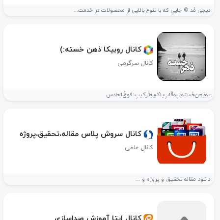
دیجی مُد © جایی که با تنوع بالایی از محصولات در خدمت...
کانال روبیکا ذهن خسته:)
کانال سرگرمی
یه‌ذِهن‌خَسته‌با‌یِه‌قَلب‌ِپاک‌یه‌ِتَرکیبِ فوق‌ُالعادس
کانال سروش پلاس مقاله،تحقیق،پروژه
کانال علمی
دانلود مقاله تحقیق و پروژه و ...
کانال ایتا آموزش صداسازی